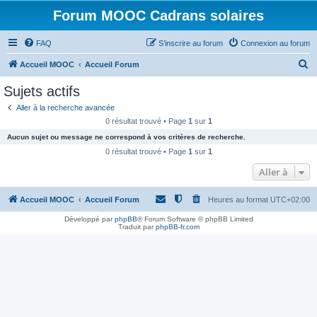
Forum MOOC Cadrans solaires
FAQ
S’inscrire au forum
Connexion au forum
R
Accueil MOOC
Accueil Forum
e
Sujets actifs
c
Aller à la recherche avancée
h
0 résultat trouvé • Page
1
sur
1
e
Aucun sujet ou message ne correspond à vos critères de recherche.
r
0 résultat trouvé • Page
1
sur
1
c
Aller à
h
Accueil MOOC
Accueil Forum
Heures au format
UTC+02:00
e
r
Développé par
phpBB
® Forum Software © phpBB Limited
Traduit par
phpBB-fr.com