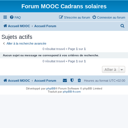
Forum MOOC Cadrans solaires
FAQ
S’inscrire au forum
Connexion au forum
R
Accueil MOOC
Accueil Forum
e
Sujets actifs
c
Aller à la recherche avancée
h
0 résultat trouvé • Page
1
sur
1
e
Aucun sujet ou message ne correspond à vos critères de recherche.
r
0 résultat trouvé • Page
1
sur
1
c
Aller à
h
Accueil MOOC
Accueil Forum
Heures au format
UTC+02:00
e
r
Développé par
phpBB
® Forum Software © phpBB Limited
Traduit par
phpBB-fr.com