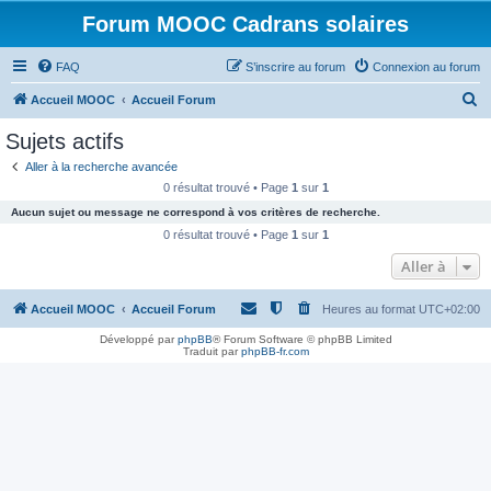
Forum MOOC Cadrans solaires
FAQ
S’inscrire au forum
Connexion au forum
R
Accueil MOOC
Accueil Forum
e
Sujets actifs
c
Aller à la recherche avancée
h
0 résultat trouvé • Page
1
sur
1
e
Aucun sujet ou message ne correspond à vos critères de recherche.
r
0 résultat trouvé • Page
1
sur
1
c
Aller à
h
Accueil MOOC
Accueil Forum
Heures au format
UTC+02:00
e
r
Développé par
phpBB
® Forum Software © phpBB Limited
Traduit par
phpBB-fr.com