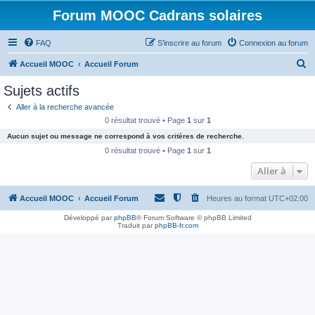
Forum MOOC Cadrans solaires
FAQ
S’inscrire au forum
Connexion au forum
R
Accueil MOOC
Accueil Forum
e
Sujets actifs
c
Aller à la recherche avancée
h
0 résultat trouvé • Page
1
sur
1
e
Aucun sujet ou message ne correspond à vos critères de recherche.
r
0 résultat trouvé • Page
1
sur
1
c
Aller à
h
Accueil MOOC
Accueil Forum
Heures au format
UTC+02:00
e
r
Développé par
phpBB
® Forum Software © phpBB Limited
Traduit par
phpBB-fr.com