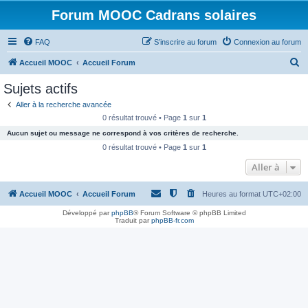
Forum MOOC Cadrans solaires
FAQ
S’inscrire au forum
Connexion au forum
R
Accueil MOOC
Accueil Forum
e
Sujets actifs
c
Aller à la recherche avancée
h
0 résultat trouvé • Page
1
sur
1
e
Aucun sujet ou message ne correspond à vos critères de recherche.
r
0 résultat trouvé • Page
1
sur
1
c
Aller à
h
Accueil MOOC
Accueil Forum
Heures au format
UTC+02:00
e
r
Développé par
phpBB
® Forum Software © phpBB Limited
Traduit par
phpBB-fr.com