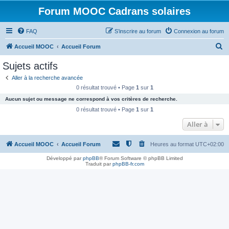
Forum MOOC Cadrans solaires
FAQ
S’inscrire au forum
Connexion au forum
R
Accueil MOOC
Accueil Forum
e
Sujets actifs
c
Aller à la recherche avancée
h
0 résultat trouvé • Page
1
sur
1
e
Aucun sujet ou message ne correspond à vos critères de recherche.
r
0 résultat trouvé • Page
1
sur
1
c
Aller à
h
Accueil MOOC
Accueil Forum
Heures au format
UTC+02:00
e
r
Développé par
phpBB
® Forum Software © phpBB Limited
Traduit par
phpBB-fr.com