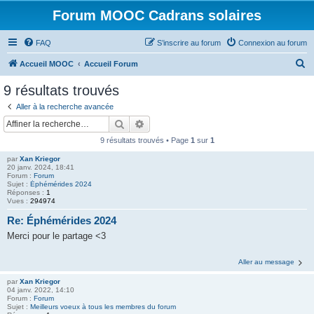
Forum MOOC Cadrans solaires
FAQ
S’inscrire au forum
Connexion au forum
R
Accueil MOOC
Accueil Forum
e
9 résultats trouvés
c
Aller à la recherche avancée
h
Rechercher
Recherche avancée
e
9 résultats trouvés • Page
1
sur
1
r
par
Xan Kriegor
c
20 janv. 2024, 18:41
Forum :
Forum
h
Sujet :
Éphémérides 2024
Réponses :
1
e
Vues :
294974
r
Re: Éphémérides 2024
Merci pour le partage <3
Aller au message
par
Xan Kriegor
04 janv. 2022, 14:10
Forum :
Forum
Sujet :
Meilleurs voeux à tous les membres du forum