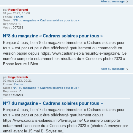
Aller au message
par
RogerTorrenti
01 juin 2023, 10:00
Forum :
Forum
Sujet :
N°8 du magazine « Cadrans solaires pour tous »
Réponses :
0
Vues :
607231
N°8 du magazine « Cadrans solaires pour tous »
Bonjour à tous, Le n°8 du magazine trimestriel « Cadrans solaires pour
tous » est paru et peut être téléchargé gratuitement ou commandé en
version papier depuis https://www.cadrans-solaires.info/le-magazine/ Ce
numéro comporte notamment les résultats du « Concours photo 2023 ».
Bonne lecture ! Bien ...
Aller au message
par
RogerTorrenti
02 mars 2023, 09:21
Forum :
Forum
Sujet :
N°7 du magazine « Cadrans solaires pour tous »
Réponses :
0
Vues :
606291
N°7 du magazine « Cadrans solaires pour tous »
Bonjour à tous, Le n°7 du magazine trimestriel « Cadrans solaires pour
tous » est paru et peut être téléchargé gratuitement depuis
https://www.cadrans-solaires.info/le-magazine/ Ce numéro comporte
notamment l’annonce du « Concours photo 2023 » (photos à envoyer par
email avant le 15 mai !). Soyez no...