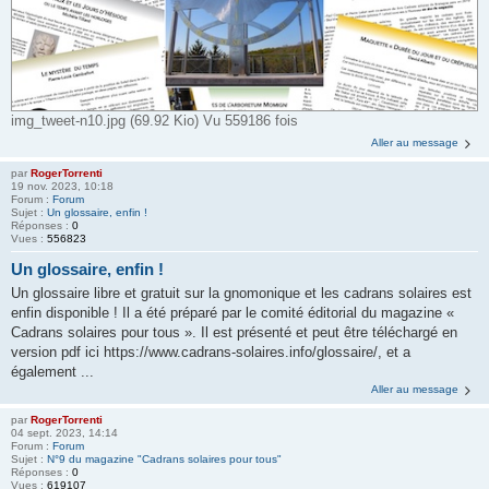
img_tweet-n10.jpg (69.92 Kio) Vu 559186 fois
Aller au message
par
RogerTorrenti
19 nov. 2023, 10:18
Forum :
Forum
Sujet :
Un glossaire, enfin !
Réponses :
0
Vues :
556823
Un glossaire, enfin !
Un glossaire libre et gratuit sur la gnomonique et les cadrans solaires est
enfin disponible ! Il a été préparé par le comité éditorial du magazine «
Cadrans solaires pour tous ». Il est présenté et peut être téléchargé en
version pdf ici https://www.cadrans-solaires.info/glossaire/, et a
également ...
Aller au message
par
RogerTorrenti
04 sept. 2023, 14:14
Forum :
Forum
Sujet :
N°9 du magazine "Cadrans solaires pour tous"
Réponses :
0
Vues :
619107