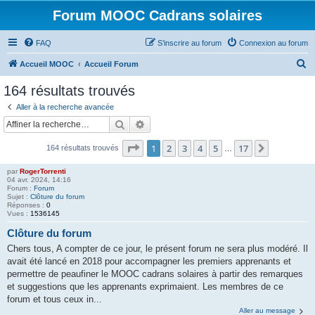
Forum MOOC Cadrans solaires
FAQ
S’inscrire au forum
Connexion au forum
R
Accueil MOOC
Accueil Forum
e
164 résultats trouvés
c
Aller à la recherche avancée
h
Rechercher
Recherche avancée
e
Page
1
sur
17
1
2
3
4
5
17
Suivante
164 résultats trouvés
r
…
c
par
RogerTorrenti
04 avr. 2024, 14:16
h
Forum :
Forum
Sujet :
Clôture du forum
e
Réponses :
0
Vues :
1536145
r
Clôture du forum
Chers tous, A compter de ce jour, le présent forum ne sera plus modéré. Il
avait été lancé en 2018 pour accompagner les premiers apprenants et
permettre de peaufiner le MOOC cadrans solaires à partir des remarques
et suggestions que les apprenants exprimaient. Les membres de ce
forum et tous ceux in...
Aller au message