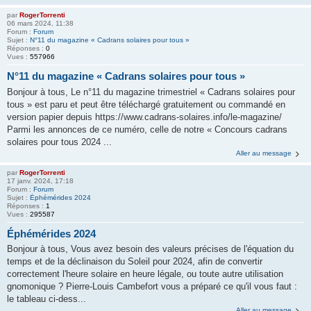
par
RogerTorrenti
06 mars 2024, 11:38
Forum :
Forum
Sujet :
N°11 du magazine « Cadrans solaires pour tous »
Réponses :
0
Vues :
557966
N°11 du magazine « Cadrans solaires pour tous »
Bonjour à tous, Le n°11 du magazine trimestriel « Cadrans solaires pour
tous » est paru et peut être téléchargé gratuitement ou commandé en
version papier depuis https://www.cadrans-solaires.info/le-magazine/
Parmi les annonces de ce numéro, celle de notre « Concours cadrans
solaires pour tous 2024 ...
Aller au message
par
RogerTorrenti
17 janv. 2024, 17:18
Forum :
Forum
Sujet :
Éphémérides 2024
Réponses :
1
Vues :
295587
Éphémérides 2024
Bonjour à tous, Vous avez besoin des valeurs précises de l'équation du
temps et de la déclinaison du Soleil pour 2024, afin de convertir
correctement l'heure solaire en heure légale, ou toute autre utilisation
gnomonique ? Pierre-Louis Cambefort vous a préparé ce qu'il vous faut :
le tableau ci-dess...
Aller au message