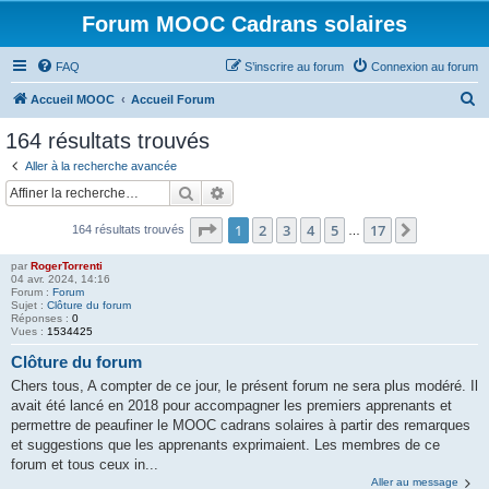
Forum MOOC Cadrans solaires
FAQ
S’inscrire au forum
Connexion au forum
R
Accueil MOOC
Accueil Forum
e
164 résultats trouvés
c
Aller à la recherche avancée
h
Rechercher
Recherche avancée
e
Page
1
sur
17
1
2
3
4
5
17
Suivante
164 résultats trouvés
r
…
c
par
RogerTorrenti
04 avr. 2024, 14:16
h
Forum :
Forum
Sujet :
Clôture du forum
e
Réponses :
0
Vues :
1534425
r
Clôture du forum
Chers tous, A compter de ce jour, le présent forum ne sera plus modéré. Il
avait été lancé en 2018 pour accompagner les premiers apprenants et
permettre de peaufiner le MOOC cadrans solaires à partir des remarques
et suggestions que les apprenants exprimaient. Les membres de ce
forum et tous ceux in...
Aller au message