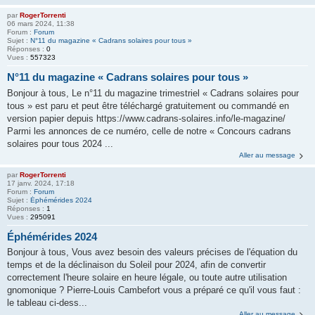
par
RogerTorrenti
06 mars 2024, 11:38
Forum :
Forum
Sujet :
N°11 du magazine « Cadrans solaires pour tous »
Réponses :
0
Vues :
557323
N°11 du magazine « Cadrans solaires pour tous »
Bonjour à tous, Le n°11 du magazine trimestriel « Cadrans solaires pour
tous » est paru et peut être téléchargé gratuitement ou commandé en
version papier depuis https://www.cadrans-solaires.info/le-magazine/
Parmi les annonces de ce numéro, celle de notre « Concours cadrans
solaires pour tous 2024 ...
Aller au message
par
RogerTorrenti
17 janv. 2024, 17:18
Forum :
Forum
Sujet :
Éphémérides 2024
Réponses :
1
Vues :
295091
Éphémérides 2024
Bonjour à tous, Vous avez besoin des valeurs précises de l'équation du
temps et de la déclinaison du Soleil pour 2024, afin de convertir
correctement l'heure solaire en heure légale, ou toute autre utilisation
gnomonique ? Pierre-Louis Cambefort vous a préparé ce qu'il vous faut :
le tableau ci-dess...
Aller au message