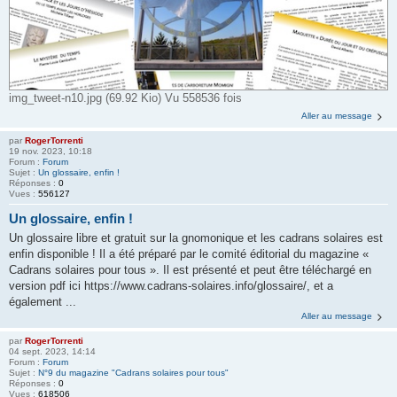
img_tweet-n10.jpg (69.92 Kio) Vu 558536 fois
Aller au message
par
RogerTorrenti
19 nov. 2023, 10:18
Forum :
Forum
Sujet :
Un glossaire, enfin !
Réponses :
0
Vues :
556127
Un glossaire, enfin !
Un glossaire libre et gratuit sur la gnomonique et les cadrans solaires est
enfin disponible ! Il a été préparé par le comité éditorial du magazine «
Cadrans solaires pour tous ». Il est présenté et peut être téléchargé en
version pdf ici https://www.cadrans-solaires.info/glossaire/, et a
également ...
Aller au message
par
RogerTorrenti
04 sept. 2023, 14:14
Forum :
Forum
Sujet :
N°9 du magazine "Cadrans solaires pour tous"
Réponses :
0
Vues :
618506