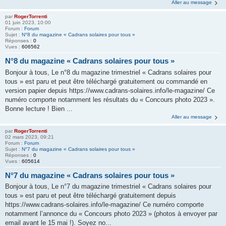
Aller au message
par
RogerTorrenti
01 juin 2023, 10:00
Forum :
Forum
Sujet :
N°8 du magazine « Cadrans solaires pour tous »
Réponses :
0
Vues :
606562
N°8 du magazine « Cadrans solaires pour tous »
Bonjour à tous, Le n°8 du magazine trimestriel « Cadrans solaires pour
tous » est paru et peut être téléchargé gratuitement ou commandé en
version papier depuis https://www.cadrans-solaires.info/le-magazine/ Ce
numéro comporte notamment les résultats du « Concours photo 2023 ».
Bonne lecture ! Bien ...
Aller au message
par
RogerTorrenti
02 mars 2023, 09:21
Forum :
Forum
Sujet :
N°7 du magazine « Cadrans solaires pour tous »
Réponses :
0
Vues :
605614
N°7 du magazine « Cadrans solaires pour tous »
Bonjour à tous, Le n°7 du magazine trimestriel « Cadrans solaires pour
tous » est paru et peut être téléchargé gratuitement depuis
https://www.cadrans-solaires.info/le-magazine/ Ce numéro comporte
notamment l’annonce du « Concours photo 2023 » (photos à envoyer par
email avant le 15 mai !). Soyez no...