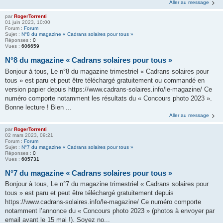
Aller au message
par
RogerTorrenti
01 juin 2023, 10:00
Forum :
Forum
Sujet :
N°8 du magazine « Cadrans solaires pour tous »
Réponses :
0
Vues :
606659
N°8 du magazine « Cadrans solaires pour tous »
Bonjour à tous, Le n°8 du magazine trimestriel « Cadrans solaires pour
tous » est paru et peut être téléchargé gratuitement ou commandé en
version papier depuis https://www.cadrans-solaires.info/le-magazine/ Ce
numéro comporte notamment les résultats du « Concours photo 2023 ».
Bonne lecture ! Bien ...
Aller au message
par
RogerTorrenti
02 mars 2023, 09:21
Forum :
Forum
Sujet :
N°7 du magazine « Cadrans solaires pour tous »
Réponses :
0
Vues :
605731
N°7 du magazine « Cadrans solaires pour tous »
Bonjour à tous, Le n°7 du magazine trimestriel « Cadrans solaires pour
tous » est paru et peut être téléchargé gratuitement depuis
https://www.cadrans-solaires.info/le-magazine/ Ce numéro comporte
notamment l’annonce du « Concours photo 2023 » (photos à envoyer par
email avant le 15 mai !). Soyez no...