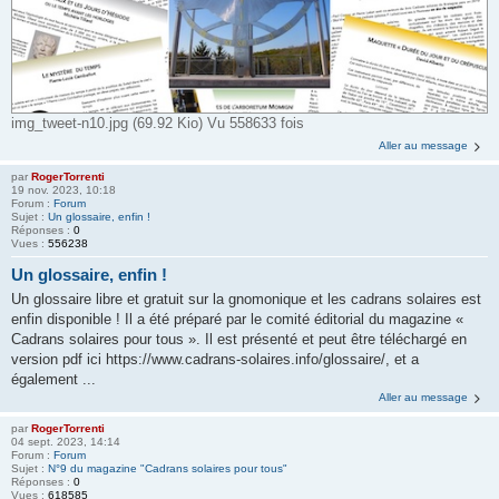
img_tweet-n10.jpg (69.92 Kio) Vu 558633 fois
Aller au message
par
RogerTorrenti
19 nov. 2023, 10:18
Forum :
Forum
Sujet :
Un glossaire, enfin !
Réponses :
0
Vues :
556238
Un glossaire, enfin !
Un glossaire libre et gratuit sur la gnomonique et les cadrans solaires est
enfin disponible ! Il a été préparé par le comité éditorial du magazine «
Cadrans solaires pour tous ». Il est présenté et peut être téléchargé en
version pdf ici https://www.cadrans-solaires.info/glossaire/, et a
également ...
Aller au message
par
RogerTorrenti
04 sept. 2023, 14:14
Forum :
Forum
Sujet :
N°9 du magazine "Cadrans solaires pour tous"
Réponses :
0
Vues :
618585