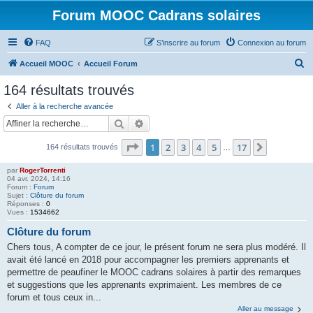
Forum MOOC Cadrans solaires
FAQ
S’inscrire au forum
Connexion au forum
R
Accueil MOOC
Accueil Forum
e
164 résultats trouvés
c
Aller à la recherche avancée
h
Rechercher
Recherche avancée
e
Page
1
sur
17
1
2
3
4
5
17
Suivante
164 résultats trouvés
r
…
c
par
RogerTorrenti
04 avr. 2024, 14:16
h
Forum :
Forum
Sujet :
Clôture du forum
e
Réponses :
0
Vues :
1534662
r
Clôture du forum
Chers tous, A compter de ce jour, le présent forum ne sera plus modéré. Il
avait été lancé en 2018 pour accompagner les premiers apprenants et
permettre de peaufiner le MOOC cadrans solaires à partir des remarques
et suggestions que les apprenants exprimaient. Les membres de ce
forum et tous ceux in...
Aller au message