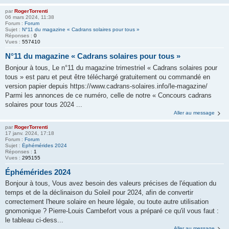
par
RogerTorrenti
06 mars 2024, 11:38
Forum :
Forum
Sujet :
N°11 du magazine « Cadrans solaires pour tous »
Réponses :
0
Vues :
557410
N°11 du magazine « Cadrans solaires pour tous »
Bonjour à tous, Le n°11 du magazine trimestriel « Cadrans solaires pour
tous » est paru et peut être téléchargé gratuitement ou commandé en
version papier depuis https://www.cadrans-solaires.info/le-magazine/
Parmi les annonces de ce numéro, celle de notre « Concours cadrans
solaires pour tous 2024 ...
Aller au message
par
RogerTorrenti
17 janv. 2024, 17:18
Forum :
Forum
Sujet :
Éphémérides 2024
Réponses :
1
Vues :
295155
Éphémérides 2024
Bonjour à tous, Vous avez besoin des valeurs précises de l'équation du
temps et de la déclinaison du Soleil pour 2024, afin de convertir
correctement l'heure solaire en heure légale, ou toute autre utilisation
gnomonique ? Pierre-Louis Cambefort vous a préparé ce qu'il vous faut :
le tableau ci-dess...
Aller au message