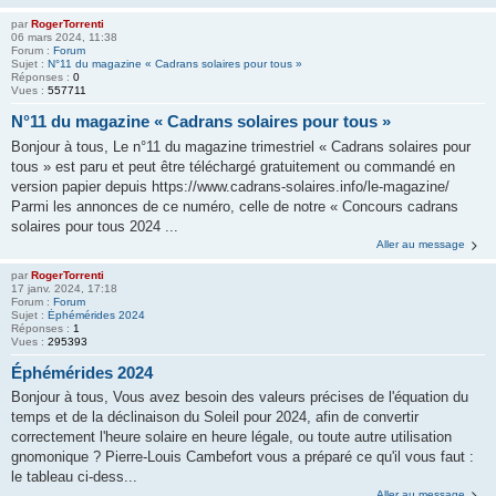
par
RogerTorrenti
06 mars 2024, 11:38
Forum :
Forum
Sujet :
N°11 du magazine « Cadrans solaires pour tous »
Réponses :
0
Vues :
557711
N°11 du magazine « Cadrans solaires pour tous »
Bonjour à tous, Le n°11 du magazine trimestriel « Cadrans solaires pour
tous » est paru et peut être téléchargé gratuitement ou commandé en
version papier depuis https://www.cadrans-solaires.info/le-magazine/
Parmi les annonces de ce numéro, celle de notre « Concours cadrans
solaires pour tous 2024 ...
Aller au message
par
RogerTorrenti
17 janv. 2024, 17:18
Forum :
Forum
Sujet :
Éphémérides 2024
Réponses :
1
Vues :
295393
Éphémérides 2024
Bonjour à tous, Vous avez besoin des valeurs précises de l'équation du
temps et de la déclinaison du Soleil pour 2024, afin de convertir
correctement l'heure solaire en heure légale, ou toute autre utilisation
gnomonique ? Pierre-Louis Cambefort vous a préparé ce qu'il vous faut :
le tableau ci-dess...
Aller au message