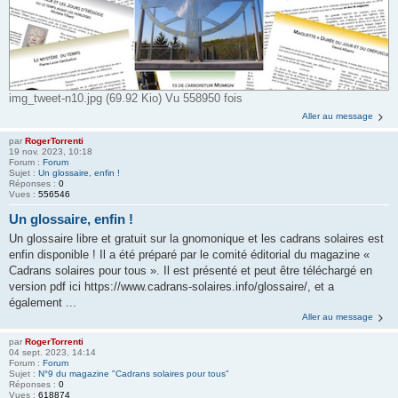
img_tweet-n10.jpg (69.92 Kio) Vu 558950 fois
Aller au message
par
RogerTorrenti
19 nov. 2023, 10:18
Forum :
Forum
Sujet :
Un glossaire, enfin !
Réponses :
0
Vues :
556546
Un glossaire, enfin !
Un glossaire libre et gratuit sur la gnomonique et les cadrans solaires est
enfin disponible ! Il a été préparé par le comité éditorial du magazine «
Cadrans solaires pour tous ». Il est présenté et peut être téléchargé en
version pdf ici https://www.cadrans-solaires.info/glossaire/, et a
également ...
Aller au message
par
RogerTorrenti
04 sept. 2023, 14:14
Forum :
Forum
Sujet :
N°9 du magazine "Cadrans solaires pour tous"
Réponses :
0
Vues :
618874