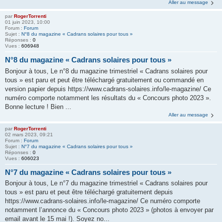
Aller au message
par
RogerTorrenti
01 juin 2023, 10:00
Forum :
Forum
Sujet :
N°8 du magazine « Cadrans solaires pour tous »
Réponses :
0
Vues :
606948
N°8 du magazine « Cadrans solaires pour tous »
Bonjour à tous, Le n°8 du magazine trimestriel « Cadrans solaires pour
tous » est paru et peut être téléchargé gratuitement ou commandé en
version papier depuis https://www.cadrans-solaires.info/le-magazine/ Ce
numéro comporte notamment les résultats du « Concours photo 2023 ».
Bonne lecture ! Bien ...
Aller au message
par
RogerTorrenti
02 mars 2023, 09:21
Forum :
Forum
Sujet :
N°7 du magazine « Cadrans solaires pour tous »
Réponses :
0
Vues :
606023
N°7 du magazine « Cadrans solaires pour tous »
Bonjour à tous, Le n°7 du magazine trimestriel « Cadrans solaires pour
tous » est paru et peut être téléchargé gratuitement depuis
https://www.cadrans-solaires.info/le-magazine/ Ce numéro comporte
notamment l’annonce du « Concours photo 2023 » (photos à envoyer par
email avant le 15 mai !). Soyez no...