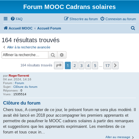
Forum MOOC Cadrans solaires
FAQ
S’inscrire au forum
Connexion au forum
R
Accueil MOOC
Accueil Forum
e
164 résultats trouvés
c
Aller à la recherche avancée
h
Rechercher
Recherche avancée
e
Page
1
sur
17
1
2
3
4
5
17
Suivante
164 résultats trouvés
r
…
c
par
RogerTorrenti
04 avr. 2024, 14:16
h
Forum :
Forum
Sujet :
Clôture du forum
e
Réponses :
0
Vues :
1535514
r
Clôture du forum
Chers tous, A compter de ce jour, le présent forum ne sera plus modéré. Il
avait été lancé en 2018 pour accompagner les premiers apprenants et
permettre de peaufiner le MOOC cadrans solaires à partir des remarques
et suggestions que les apprenants exprimaient. Les membres de ce
forum et tous ceux in...
Aller au message