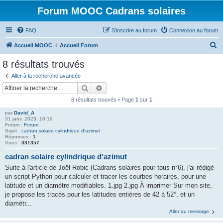
Forum MOOC Cadrans solaires
FAQ
S’inscrire au forum
Connexion au forum
R
Accueil MOOC
Accueil Forum
e
8 résultats trouvés
c
Aller à la recherche avancée
h
Rechercher
Recherche avancée
e
8 résultats trouvés • Page
1
sur
1
r
par
David_A
c
31 janv. 2023, 10:19
Forum :
Forum
h
Sujet :
cadran solaire cylindrique d'azimut
Réponses :
1
e
Vues :
331357
r
cadran solaire cylindrique d'azimut
Suite à l'article de Joël Robic (Cadrans solaires pour tous n°6), j'ai rédigé
un script Python pour calculer et tracer les courbes horaires, pour une
latitude et un diamètre modifiables. 1.jpg 2.jpg À imprimer Sur mon site,
je propose les tracés pour les latitudes entières de 42 à 52°, et un
diamètr...
Aller au message