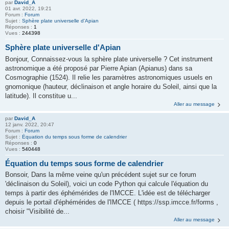
par
David_A
01 avr. 2022, 19:21
Forum :
Forum
Sujet :
Sphère plate universelle d'Apian
Réponses :
1
Vues :
244398
Sphère plate universelle d'Apian
Bonjour, Connaissez-vous la sphère plate universelle ? Cet instrument
astronomique a été proposé par Pierre Apian (Apianus) dans sa
Cosmographie (1524). Il relie les paramètres astronomiques usuels en
gnomonique (hauteur, déclinaison et angle horaire du Soleil, ainsi que la
latitude). Il constitue u...
Aller au message
par
David_A
12 janv. 2022, 20:47
Forum :
Forum
Sujet :
Équation du temps sous forme de calendrier
Réponses :
0
Vues :
540448
Équation du temps sous forme de calendrier
Bonsoir, Dans la même veine qu'un précédent sujet sur ce forum
'déclinaison du Soleil), voici un code Python qui calcule l'équation du
temps à partir des éphémérides de l'IMCCE. L'idée est de télécharger
depuis le portail d'éphémérides de l'IMCCE ( https://ssp.imcce.fr/forms ,
choisir "Visibilité de...
Aller au message