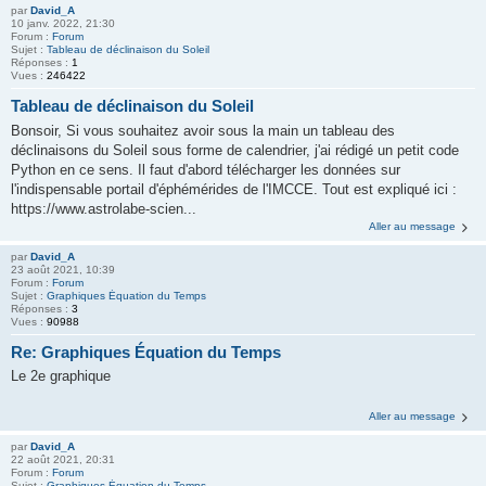
par
David_A
10 janv. 2022, 21:30
Forum :
Forum
Sujet :
Tableau de déclinaison du Soleil
Réponses :
1
Vues :
246422
Tableau de déclinaison du Soleil
Bonsoir, Si vous souhaitez avoir sous la main un tableau des
déclinaisons du Soleil sous forme de calendrier, j'ai rédigé un petit code
Python en ce sens. Il faut d'abord télécharger les données sur
l'indispensable portail d'éphémérides de l'IMCCE. Tout est expliqué ici :
https://www.astrolabe-scien...
Aller au message
par
David_A
23 août 2021, 10:39
Forum :
Forum
Sujet :
Graphiques Équation du Temps
Réponses :
3
Vues :
90988
Re: Graphiques Équation du Temps
Le 2e graphique
Aller au message
par
David_A
22 août 2021, 20:31
Forum :
Forum
Sujet :
Graphiques Équation du Temps