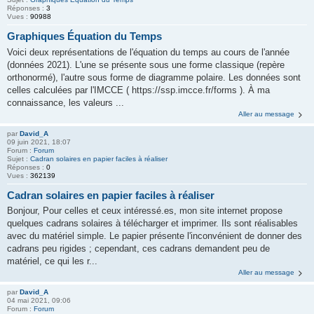
Réponses :
3
Vues :
90988
Graphiques Équation du Temps
Voici deux représentations de l'équation du temps au cours de l'année
(données 2021). L'une se présente sous une forme classique (repère
orthonormé), l'autre sous forme de diagramme polaire. Les données sont
celles calculées par l'IMCCE ( https://ssp.imcce.fr/forms ). À ma
connaissance, les valeurs ...
Aller au message
par
David_A
09 juin 2021, 18:07
Forum :
Forum
Sujet :
Cadran solaires en papier faciles à réaliser
Réponses :
0
Vues :
362139
Cadran solaires en papier faciles à réaliser
Bonjour, Pour celles et ceux intéressé.es, mon site internet propose
quelques cadrans solaires à télécharger et imprimer. Ils sont réalisables
avec du matériel simple. Le papier présente l'inconvénient de donner des
cadrans peu rigides ; cependant, ces cadrans demandent peu de
matériel, ce qui les r...
Aller au message
par
David_A
04 mai 2021, 09:06
Forum :
Forum