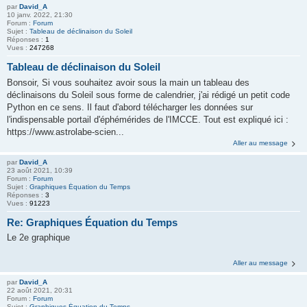
par
David_A
10 janv. 2022, 21:30
Forum :
Forum
Sujet :
Tableau de déclinaison du Soleil
Réponses :
1
Vues :
247268
Tableau de déclinaison du Soleil
Bonsoir, Si vous souhaitez avoir sous la main un tableau des
déclinaisons du Soleil sous forme de calendrier, j'ai rédigé un petit code
Python en ce sens. Il faut d'abord télécharger les données sur
l'indispensable portail d'éphémérides de l'IMCCE. Tout est expliqué ici :
https://www.astrolabe-scien...
Aller au message
par
David_A
23 août 2021, 10:39
Forum :
Forum
Sujet :
Graphiques Équation du Temps
Réponses :
3
Vues :
91223
Re: Graphiques Équation du Temps
Le 2e graphique
Aller au message
par
David_A
22 août 2021, 20:31
Forum :
Forum
Sujet :
Graphiques Équation du Temps