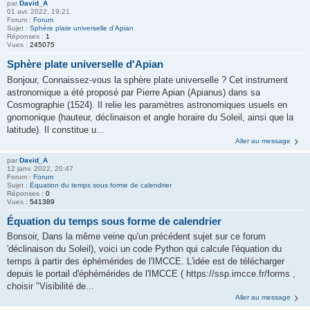
par
David_A
01 avr. 2022, 19:21
Forum :
Forum
Sujet :
Sphère plate universelle d'Apian
Réponses :
1
Vues :
245075
Sphère plate universelle d'Apian
Bonjour, Connaissez-vous la sphère plate universelle ? Cet instrument
astronomique a été proposé par Pierre Apian (Apianus) dans sa
Cosmographie (1524). Il relie les paramètres astronomiques usuels en
gnomonique (hauteur, déclinaison et angle horaire du Soleil, ainsi que la
latitude). Il constitue u...
Aller au message
par
David_A
12 janv. 2022, 20:47
Forum :
Forum
Sujet :
Équation du temps sous forme de calendrier
Réponses :
0
Vues :
541389
Équation du temps sous forme de calendrier
Bonsoir, Dans la même veine qu'un précédent sujet sur ce forum
'déclinaison du Soleil), voici un code Python qui calcule l'équation du
temps à partir des éphémérides de l'IMCCE. L'idée est de télécharger
depuis le portail d'éphémérides de l'IMCCE ( https://ssp.imcce.fr/forms ,
choisir "Visibilité de...
Aller au message