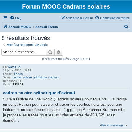
Forum MOOC Cadrans solaires
FAQ
S’inscrire au forum
Connexion au forum
R
Accueil MOOC
Accueil Forum
e
8 résultats trouvés
c
Aller à la recherche avancée
h
Rechercher
Recherche avancée
e
8 résultats trouvés • Page
1
sur
1
r
par
David_A
c
31 janv. 2023, 10:19
Forum :
Forum
h
Sujet :
cadran solaire cylindrique d'azimut
Réponses :
1
e
Vues :
332968
r
cadran solaire cylindrique d'azimut
Suite à l'article de Joël Robic (Cadrans solaires pour tous n°6), j'ai rédigé
un script Python pour calculer et tracer les courbes horaires, pour une
latitude et un diamètre modifiables. 1.jpg 2.jpg À imprimer Sur mon site,
je propose les tracés pour les latitudes entières de 42 à 52°, et un
diamètr...
Aller au message