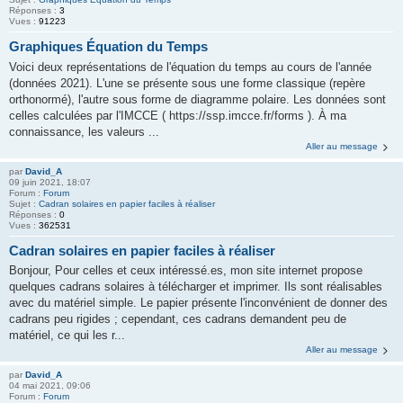
Réponses :
3
Vues :
91223
Graphiques Équation du Temps
Voici deux représentations de l'équation du temps au cours de l'année
(données 2021). L'une se présente sous une forme classique (repère
orthonormé), l'autre sous forme de diagramme polaire. Les données sont
celles calculées par l'IMCCE ( https://ssp.imcce.fr/forms ). À ma
connaissance, les valeurs ...
Aller au message
par
David_A
09 juin 2021, 18:07
Forum :
Forum
Sujet :
Cadran solaires en papier faciles à réaliser
Réponses :
0
Vues :
362531
Cadran solaires en papier faciles à réaliser
Bonjour, Pour celles et ceux intéressé.es, mon site internet propose
quelques cadrans solaires à télécharger et imprimer. Ils sont réalisables
avec du matériel simple. Le papier présente l'inconvénient de donner des
cadrans peu rigides ; cependant, ces cadrans demandent peu de
matériel, ce qui les r...
Aller au message
par
David_A
04 mai 2021, 09:06
Forum :
Forum