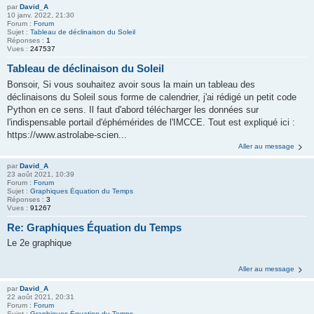
par
David_A
10 janv. 2022, 21:30
Forum :
Forum
Sujet :
Tableau de déclinaison du Soleil
Réponses :
1
Vues :
247537
Tableau de déclinaison du Soleil
Bonsoir, Si vous souhaitez avoir sous la main un tableau des
déclinaisons du Soleil sous forme de calendrier, j'ai rédigé un petit code
Python en ce sens. Il faut d'abord télécharger les données sur
l'indispensable portail d'éphémérides de l'IMCCE. Tout est expliqué ici :
https://www.astrolabe-scien...
Aller au message
par
David_A
23 août 2021, 10:39
Forum :
Forum
Sujet :
Graphiques Équation du Temps
Réponses :
3
Vues :
91267
Re: Graphiques Équation du Temps
Le 2e graphique
Aller au message
par
David_A
22 août 2021, 20:31
Forum :
Forum
Sujet :
Graphiques Équation du Temps