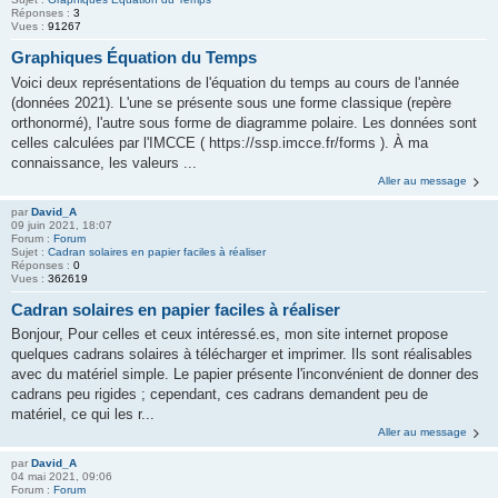
Réponses :
3
Vues :
91267
Graphiques Équation du Temps
Voici deux représentations de l'équation du temps au cours de l'année
(données 2021). L'une se présente sous une forme classique (repère
orthonormé), l'autre sous forme de diagramme polaire. Les données sont
celles calculées par l'IMCCE ( https://ssp.imcce.fr/forms ). À ma
connaissance, les valeurs ...
Aller au message
par
David_A
09 juin 2021, 18:07
Forum :
Forum
Sujet :
Cadran solaires en papier faciles à réaliser
Réponses :
0
Vues :
362619
Cadran solaires en papier faciles à réaliser
Bonjour, Pour celles et ceux intéressé.es, mon site internet propose
quelques cadrans solaires à télécharger et imprimer. Ils sont réalisables
avec du matériel simple. Le papier présente l'inconvénient de donner des
cadrans peu rigides ; cependant, ces cadrans demandent peu de
matériel, ce qui les r...
Aller au message
par
David_A
04 mai 2021, 09:06
Forum :
Forum