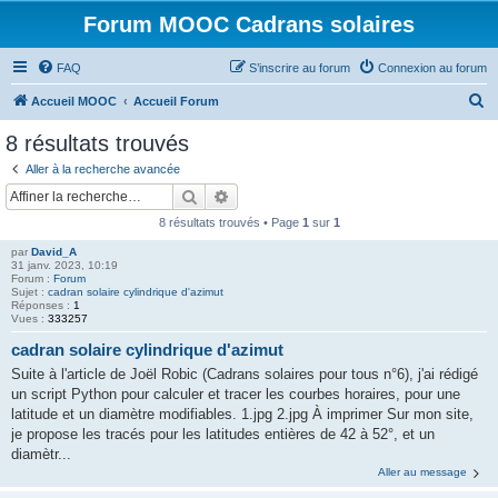
Forum MOOC Cadrans solaires
FAQ
S’inscrire au forum
Connexion au forum
R
Accueil MOOC
Accueil Forum
e
8 résultats trouvés
c
Aller à la recherche avancée
h
Rechercher
Recherche avancée
e
8 résultats trouvés • Page
1
sur
1
r
par
David_A
c
31 janv. 2023, 10:19
Forum :
Forum
h
Sujet :
cadran solaire cylindrique d'azimut
Réponses :
1
e
Vues :
333257
r
cadran solaire cylindrique d'azimut
Suite à l'article de Joël Robic (Cadrans solaires pour tous n°6), j'ai rédigé
un script Python pour calculer et tracer les courbes horaires, pour une
latitude et un diamètre modifiables. 1.jpg 2.jpg À imprimer Sur mon site,
je propose les tracés pour les latitudes entières de 42 à 52°, et un
diamètr...
Aller au message