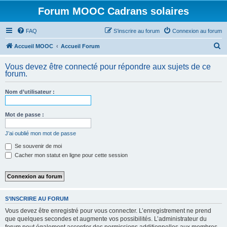
Forum MOOC Cadrans solaires
FAQ
S’inscrire au forum
Connexion au forum
R
Accueil MOOC
Accueil Forum
e
Vous devez être connecté pour répondre aux sujets de ce
c
forum.
h
Nom d’utilisateur :
e
r
Mot de passe :
c
h
J’ai oublié mon mot de passe
e
Se souvenir de moi
Cacher mon statut en ligne pour cette session
r
S’INSCRIRE AU FORUM
Vous devez être enregistré pour vous connecter. L’enregistrement ne prend
que quelques secondes et augmente vos possibilités. L’administrateur du
forum peut également accorder des permissions additionnelles aux membres