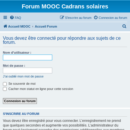
Forum MOOC Cadrans solaires
FAQ
S’inscrire au forum
Connexion au forum
R
Accueil MOOC
Accueil Forum
e
Vous devez être connecté pour répondre aux sujets de ce
c
forum.
h
Nom d’utilisateur :
e
r
Mot de passe :
c
h
J’ai oublié mon mot de passe
e
Se souvenir de moi
Cacher mon statut en ligne pour cette session
r
S’INSCRIRE AU FORUM
Vous devez être enregistré pour vous connecter. L’enregistrement ne prend
que quelques secondes et augmente vos possibilités. L’administrateur du
forum peut également accorder des permissions additionnelles aux membres