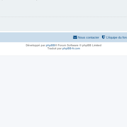
Nous contacter
L’équipe du fo
Développé par
phpBB
® Forum Software © phpBB Limited
Traduit par
phpBB-fr.com