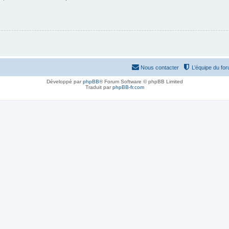
Nous contacter
L’équipe du fo
Développé par
phpBB
® Forum Software © phpBB Limited
Traduit par
phpBB-fr.com