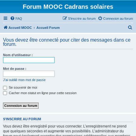
Forum MOOC Cadrans solaires
FAQ
S’inscrire au forum
Connexion au forum
R
Accueil MOOC
Accueil Forum
e
Vous devez être connecté pour citer des messages dans ce
c
forum.
h
Nom d’utilisateur :
e
r
Mot de passe :
c
h
J’ai oublié mon mot de passe
e
Se souvenir de moi
Cacher mon statut en ligne pour cette session
r
S’INSCRIRE AU FORUM
Vous devez être enregistré pour vous connecter. L’enregistrement ne prend
que quelques secondes et augmente vos possibilités. L’administrateur du
forum peut également accorder des permissions additionnelles aux membres