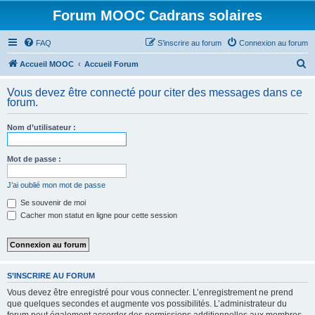
Forum MOOC Cadrans solaires
FAQ
S’inscrire au forum
Connexion au forum
R
Accueil MOOC
Accueil Forum
e
Vous devez être connecté pour citer des messages dans ce
c
forum.
h
Nom d’utilisateur :
e
r
Mot de passe :
c
h
J’ai oublié mon mot de passe
e
Se souvenir de moi
Cacher mon statut en ligne pour cette session
r
S’INSCRIRE AU FORUM
Vous devez être enregistré pour vous connecter. L’enregistrement ne prend
que quelques secondes et augmente vos possibilités. L’administrateur du
forum peut également accorder des permissions additionnelles aux membres