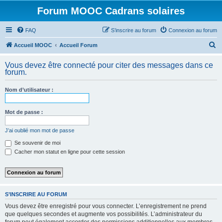
Forum MOOC Cadrans solaires
FAQ
S’inscrire au forum
Connexion au forum
R
Accueil MOOC
Accueil Forum
e
Vous devez être connecté pour citer des messages dans ce
c
forum.
h
Nom d’utilisateur :
e
r
Mot de passe :
c
h
J’ai oublié mon mot de passe
e
Se souvenir de moi
Cacher mon statut en ligne pour cette session
r
S’INSCRIRE AU FORUM
Vous devez être enregistré pour vous connecter. L’enregistrement ne prend
que quelques secondes et augmente vos possibilités. L’administrateur du
forum peut également accorder des permissions additionnelles aux membres