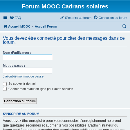
Forum MOOC Cadrans solaires
FAQ
S’inscrire au forum
Connexion au forum
R
Accueil MOOC
Accueil Forum
e
Vous devez être connecté pour citer des messages dans ce
c
forum.
h
Nom d’utilisateur :
e
r
Mot de passe :
c
h
J’ai oublié mon mot de passe
e
Se souvenir de moi
Cacher mon statut en ligne pour cette session
r
S’INSCRIRE AU FORUM
Vous devez être enregistré pour vous connecter. L’enregistrement ne prend
que quelques secondes et augmente vos possibilités. L’administrateur du
forum peut également accorder des permissions additionnelles aux membres