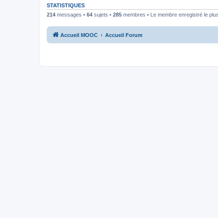
STATISTIQUES
214
messages •
64
sujets •
285
membres • Le membre enregistré le plus
Accueil MOOC
Accueil Forum