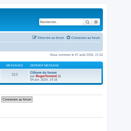
Rechercher
Recherche avancé
S’inscrire au forum
Connexion au forum
Nous sommes le 07 août 2026, 21:52
MESSAGES
DERNIER MESSAGE
Clôture du forum
313
V
par
RogerTorrenti
o
04 avr. 2024, 14:16
i
r
l
e
d
e
r
n
i
e
r
m
e
s