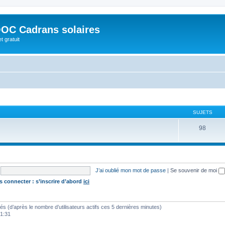
OC Cadrans solaires
t gratuit
SUJETS
98
J’ai oublié mon mot de passe
|
Se souvenir de moi
s connecter : s’inscrire d’abord
ici
vités (d’après le nombre d’utilisateurs actifs ces 5 dernières minutes)
01:31