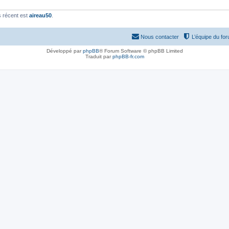
 récent est
aireau50
.
Nous contacter
L’équipe du fo
Développé par
phpBB
® Forum Software © phpBB Limited
Traduit par
phpBB-fr.com