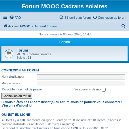
Forum MOOC Cadrans solaires
FAQ
S’inscrire au forum
Connexion au forum
R
Accueil MOOC
Accueil Forum
e
Nous sommes le 06 août 2026, 14:47
c
Forum
h
Forum
e
MOOC Cadrans solaires
Sujets :
98
r
c
CONNEXION AU FORUM
h
Nom d’utilisateur :
e
Mot de passe :
r
J’ai oublié mon mot de passe
Se souvenir de moi
Si vous n’êtes pas encore inscrit(e) au forum, vous ne pourrez vous connecter :
s’inscrire d’abord
ici
QUI EST EN LIGNE
Au total il y a
110
utilisateurs en ligne : 0 enregistré, 0 invisible et 110 invités (d’après le
nombre d’utilisateurs actifs ces 5 dernières minutes)
Le record du nombre d’utilisateurs en ligne est de
1220
, le 15 juin 2026, 01:31