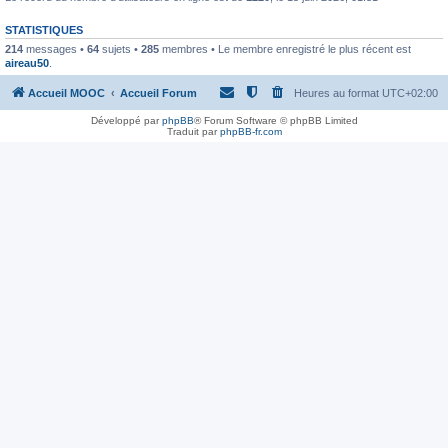
STATISTIQUES
214
messages •
64
sujets •
285
membres • Le membre enregistré le plus récent est
aireau50
.
Accueil MOOC
Accueil Forum
Heures au format
UTC+02:00
Développé par
phpBB
® Forum Software © phpBB Limited
Traduit par
phpBB-fr.com