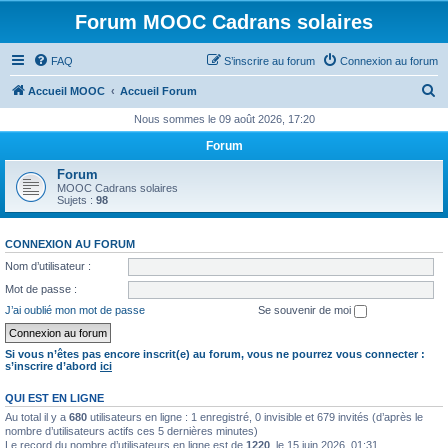
Forum MOOC Cadrans solaires
FAQ
S’inscrire au forum
Connexion au forum
R
Accueil MOOC
Accueil Forum
e
Nous sommes le 09 août 2026, 17:20
c
Forum
h
Forum
e
MOOC Cadrans solaires
Sujets :
98
r
c
CONNEXION AU FORUM
h
Nom d’utilisateur :
e
Mot de passe :
r
J’ai oublié mon mot de passe
Se souvenir de moi
Si vous n’êtes pas encore inscrit(e) au forum, vous ne pourrez vous connecter :
s’inscrire d’abord
ici
QUI EST EN LIGNE
Au total il y a
680
utilisateurs en ligne : 1 enregistré, 0 invisible et 679 invités (d’après le
nombre d’utilisateurs actifs ces 5 dernières minutes)
Le record du nombre d’utilisateurs en ligne est de
1220
, le 15 juin 2026, 01:31