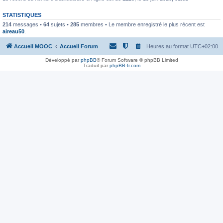
STATISTIQUES
214
messages •
64
sujets •
285
membres • Le membre enregistré le plus récent est
aireau50
.
Accueil MOOC
Accueil Forum
Heures au format
UTC+02:00
Développé par
phpBB
® Forum Software © phpBB Limited
Traduit par
phpBB-fr.com