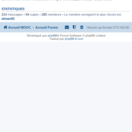
STATISTIQUES
214
messages •
64
sujets •
285
membres • Le membre enregistré le plus récent est
aireau50
.
Accueil MOOC
Accueil Forum
Heures au format
UTC+02:00
Développé par
phpBB
® Forum Software © phpBB Limited
Traduit par
phpBB-fr.com