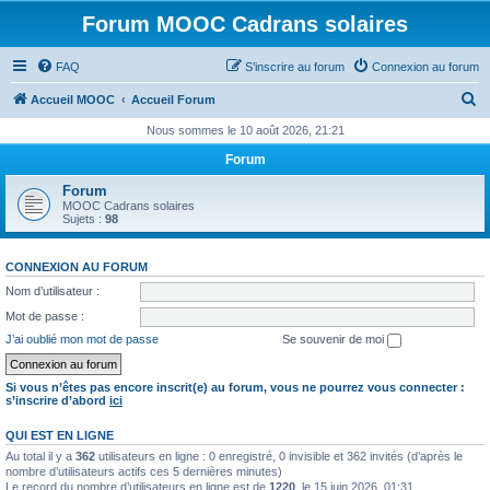
Forum MOOC Cadrans solaires
FAQ
S’inscrire au forum
Connexion au forum
R
Accueil MOOC
Accueil Forum
e
Nous sommes le 10 août 2026, 21:21
c
Forum
h
Forum
e
MOOC Cadrans solaires
Sujets :
98
r
c
CONNEXION AU FORUM
h
Nom d’utilisateur :
e
Mot de passe :
r
J’ai oublié mon mot de passe
Se souvenir de moi
Si vous n’êtes pas encore inscrit(e) au forum, vous ne pourrez vous connecter :
s’inscrire d’abord
ici
QUI EST EN LIGNE
Au total il y a
362
utilisateurs en ligne : 0 enregistré, 0 invisible et 362 invités (d’après le
nombre d’utilisateurs actifs ces 5 dernières minutes)
Le record du nombre d’utilisateurs en ligne est de
1220
, le 15 juin 2026, 01:31