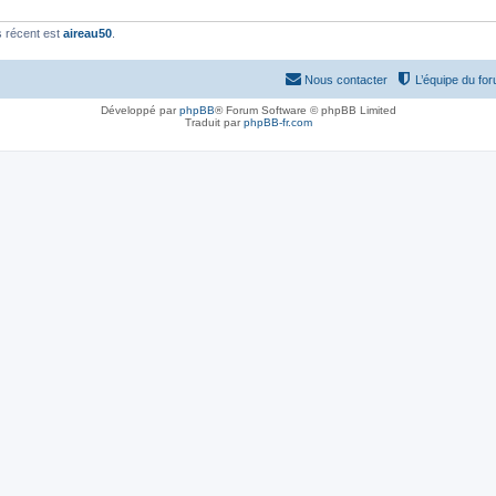
 récent est
aireau50
.
Nous contacter
L’équipe du fo
Développé par
phpBB
® Forum Software © phpBB Limited
Traduit par
phpBB-fr.com