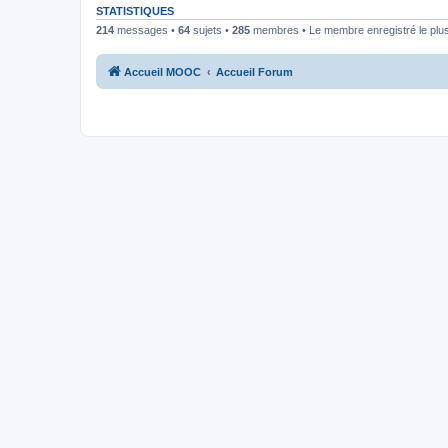
STATISTIQUES
214
messages •
64
sujets •
285
membres • Le membre enregistré le plus
Accueil MOOC
Accueil Forum