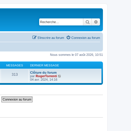
Rechercher
Recherche avancé
S’inscrire au forum
Connexion au forum
Nous sommes le 07 août 2026, 10:51
MESSAGES
DERNIER MESSAGE
Clôture du forum
313
V
par
RogerTorrenti
o
04 avr. 2024, 14:16
i
r
l
e
d
e
r
n
i
e
r
m
e
s