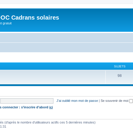
OC Cadrans solaires
t gratuit
SUJETS
98
J’ai oublié mon mot de passe
|
Se souvenir de moi
s connecter : s’inscrire d’abord
ici
vités (d’après le nombre d’utilisateurs actifs ces 5 dernières minutes)
01:31