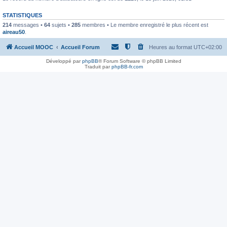
STATISTIQUES
214
messages •
64
sujets •
285
membres • Le membre enregistré le plus récent est
aireau50
.
Accueil MOOC
Accueil Forum
Heures au format
UTC+02:00
Développé par
phpBB
® Forum Software © phpBB Limited
Traduit par
phpBB-fr.com