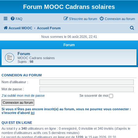
Forum MOOC Cadrans solaires
FAQ
S’inscrire au forum
Connexion au forum
R
Accueil MOOC
Accueil Forum
e
Nous sommes le 06 août 2026, 22:41
c
Forum
h
Forum
e
MOOC Cadrans solaires
Sujets :
98
r
c
CONNEXION AU FORUM
h
Nom d’utilisateur :
e
Mot de passe :
r
J’ai oublié mon mot de passe
Se souvenir de moi
Si vous n’êtes pas encore inscrit(e) au forum, vous ne pourrez vous connecter :
s’inscrire d’abord
ici
QUI EST EN LIGNE
Au total il y a
340
utilisateurs en ligne : 0 enregistré, 0 invisible et 340 invités (d’après le
nombre d’utilisateurs actifs ces 5 dernières minutes)
Le record du nombre d’utilisateurs en ligne est de
1220
, le 15 juin 2026, 01:31