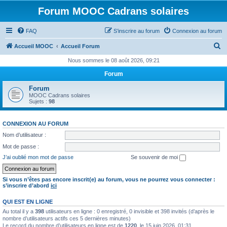
Forum MOOC Cadrans solaires
FAQ
S’inscrire au forum
Connexion au forum
R
Accueil MOOC
Accueil Forum
e
Nous sommes le 08 août 2026, 09:21
c
Forum
h
Forum
e
MOOC Cadrans solaires
Sujets :
98
r
c
CONNEXION AU FORUM
h
Nom d’utilisateur :
e
Mot de passe :
r
J’ai oublié mon mot de passe
Se souvenir de moi
Si vous n’êtes pas encore inscrit(e) au forum, vous ne pourrez vous connecter :
s’inscrire d’abord
ici
QUI EST EN LIGNE
Au total il y a
398
utilisateurs en ligne : 0 enregistré, 0 invisible et 398 invités (d’après le
nombre d’utilisateurs actifs ces 5 dernières minutes)
Le record du nombre d’utilisateurs en ligne est de
1220
, le 15 juin 2026, 01:31