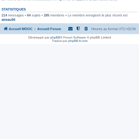
STATISTIQUES
214
messages •
64
sujets •
285
membres • Le membre enregistré le plus récent est
aireau50
.
Accueil MOOC
Accueil Forum
Heures au format
UTC+02:00
Développé par
phpBB
® Forum Software © phpBB Limited
Traduit par
phpBB-fr.com