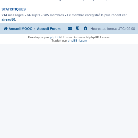
STATISTIQUES
214
messages •
64
sujets •
285
membres • Le membre enregistré le plus récent est
aireau50
.
Accueil MOOC
Accueil Forum
Heures au format
UTC+02:00
Développé par
phpBB
® Forum Software © phpBB Limited
Traduit par
phpBB-fr.com