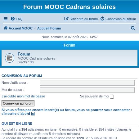
Forum MOOC Cadrans solaires
FAQ
S’inscrire au forum
Connexion au forum
R
Accueil MOOC
Accueil Forum
e
Nous sommes le 07 août 2026, 14:57
c
Forum
h
Forum
e
MOOC Cadrans solaires
Sujets :
98
r
c
CONNEXION AU FORUM
h
Nom d’utilisateur :
e
Mot de passe :
r
J’ai oublié mon mot de passe
Se souvenir de moi
Si vous n’êtes pas encore inscrit(e) au forum, vous ne pourrez vous connecter :
s’inscrire d’abord
ici
QUI EST EN LIGNE
Au total il y a
154
utilisateurs en ligne : 0 enregistré, 0 invisible et 154 invités (d’après le
nombre d’utilisateurs actifs ces 5 dernières minutes)
Le record du nombre d’utilisateurs en ligne est de
1220
, le 15 juin 2026, 01:31