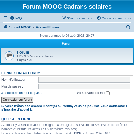
Forum MOOC Cadrans solaires
FAQ
S’inscrire au forum
Connexion au forum
R
Accueil MOOC
Accueil Forum
e
Nous sommes le 06 août 2026, 20:07
c
Forum
h
Forum
e
MOOC Cadrans solaires
Sujets :
98
r
c
CONNEXION AU FORUM
h
Nom d’utilisateur :
e
Mot de passe :
r
J’ai oublié mon mot de passe
Se souvenir de moi
Si vous n’êtes pas encore inscrit(e) au forum, vous ne pourrez vous connecter :
s’inscrire d’abord
ici
QUI EST EN LIGNE
Au total il y a
340
utilisateurs en ligne : 0 enregistré, 0 invisible et 340 invités (d’après le
nombre d’utilisateurs actifs ces 5 dernières minutes)
Le record du nombre d’utilisateurs en ligne est de
1220
, le 15 juin 2026, 01:31