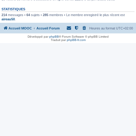
STATISTIQUES
214
messages •
64
sujets •
285
membres • Le membre enregistré le plus récent est
aireau50
.
Accueil MOOC
Accueil Forum
Heures au format
UTC+02:00
Développé par
phpBB
® Forum Software © phpBB Limited
Traduit par
phpBB-fr.com