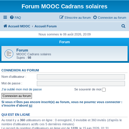
Forum MOOC Cadrans solaires
FAQ
S’inscrire au forum
Connexion au forum
R
Accueil MOOC
Accueil Forum
e
Nous sommes le 06 août 2026, 20:09
c
Forum
h
Forum
e
MOOC Cadrans solaires
Sujets :
98
r
c
CONNEXION AU FORUM
h
Nom d’utilisateur :
e
Mot de passe :
r
J’ai oublié mon mot de passe
Se souvenir de moi
Si vous n’êtes pas encore inscrit(e) au forum, vous ne pourrez vous connecter :
s’inscrire d’abord
ici
QUI EST EN LIGNE
Au total il y a
360
utilisateurs en ligne : 0 enregistré, 0 invisible et 360 invités (d’après le
nombre d’utilisateurs actifs ces 5 dernières minutes)
Le record du nombre d’utilisateurs en ligne est de
1220
, le 15 juin 2026, 01:31