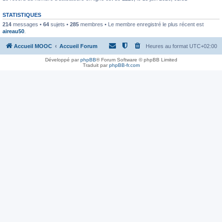
STATISTIQUES
214
messages •
64
sujets •
285
membres • Le membre enregistré le plus récent est
aireau50
.
Accueil MOOC
Accueil Forum
Heures au format
UTC+02:00
Développé par
phpBB
® Forum Software © phpBB Limited
Traduit par
phpBB-fr.com