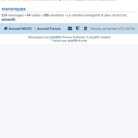
STATISTIQUES
214
messages •
64
sujets •
285
membres • Le membre enregistré le plus récent est
aireau50
.
Accueil MOOC
Accueil Forum
Heures au format
UTC+02:00
Développé par
phpBB
® Forum Software © phpBB Limited
Traduit par
phpBB-fr.com