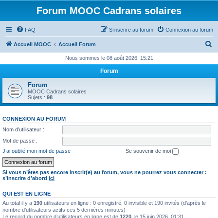
Forum MOOC Cadrans solaires
FAQ
S’inscrire au forum
Connexion au forum
R
Accueil MOOC
Accueil Forum
e
Nous sommes le 08 août 2026, 15:21
c
Forum
h
Forum
e
MOOC Cadrans solaires
Sujets :
98
r
c
CONNEXION AU FORUM
h
Nom d’utilisateur :
e
Mot de passe :
r
J’ai oublié mon mot de passe
Se souvenir de moi
Si vous n’êtes pas encore inscrit(e) au forum, vous ne pourrez vous connecter :
s’inscrire d’abord
ici
QUI EST EN LIGNE
Au total il y a
190
utilisateurs en ligne : 0 enregistré, 0 invisible et 190 invités (d’après le
nombre d’utilisateurs actifs ces 5 dernières minutes)
Le record du nombre d’utilisateurs en ligne est de
1220
, le 15 juin 2026, 01:31