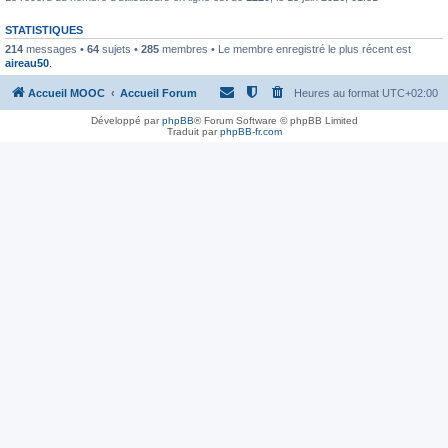
STATISTIQUES
214
messages •
64
sujets •
285
membres • Le membre enregistré le plus récent est
aireau50
.
Accueil MOOC
Accueil Forum
Heures au format
UTC+02:00
Développé par
phpBB
® Forum Software © phpBB Limited
Traduit par
phpBB-fr.com