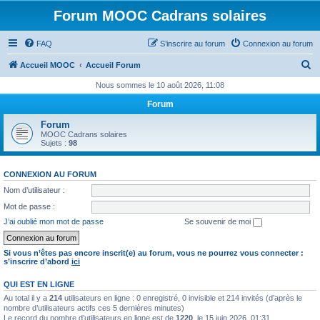
Forum MOOC Cadrans solaires
FAQ
S’inscrire au forum
Connexion au forum
R
Accueil MOOC
Accueil Forum
e
Nous sommes le 10 août 2026, 11:08
c
Forum
h
Forum
e
MOOC Cadrans solaires
Sujets :
98
r
c
CONNEXION AU FORUM
h
Nom d’utilisateur :
e
Mot de passe :
r
J’ai oublié mon mot de passe
Se souvenir de moi
Si vous n’êtes pas encore inscrit(e) au forum, vous ne pourrez vous connecter :
s’inscrire d’abord
ici
QUI EST EN LIGNE
Au total il y a
214
utilisateurs en ligne : 0 enregistré, 0 invisible et 214 invités (d’après le
nombre d’utilisateurs actifs ces 5 dernières minutes)
Le record du nombre d’utilisateurs en ligne est de
1220
, le 15 juin 2026, 01:31