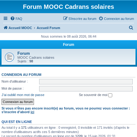
Forum MOOC Cadrans solaires
FAQ
S’inscrire au forum
Connexion au forum
R
Accueil MOOC
Accueil Forum
e
Nous sommes le 08 août 2026, 06:44
c
Forum
h
Forum
e
MOOC Cadrans solaires
Sujets :
98
r
c
CONNEXION AU FORUM
h
Nom d’utilisateur :
e
Mot de passe :
r
J’ai oublié mon mot de passe
Se souvenir de moi
Si vous n’êtes pas encore inscrit(e) au forum, vous ne pourrez vous connecter :
s’inscrire d’abord
ici
QUI EST EN LIGNE
Au total il y a
171
utilisateurs en ligne : 0 enregistré, 0 invisible et 171 invités (d’après le
nombre d’utilisateurs actifs ces 5 dernières minutes)
Le record du nombre d’utilisateurs en ligne est de
1220
, le 15 juin 2026, 01:31