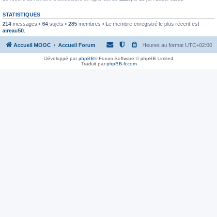
STATISTIQUES
214
messages •
64
sujets •
285
membres • Le membre enregistré le plus récent est
aireau50
.
Accueil MOOC
Accueil Forum
Heures au format
UTC+02:00
Développé par
phpBB
® Forum Software © phpBB Limited
Traduit par
phpBB-fr.com