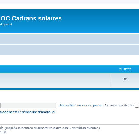
OC Cadrans solaires
t gratuit
SUJETS
98
J’ai oublié mon mot de passe
|
Se souvenir de moi
s connecter : s’inscrire d’abord
ici
vités (d’après le nombre d’utilisateurs actifs ces 5 dernières minutes)
01:31