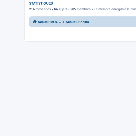
STATISTIQUES
214
messages •
64
sujets •
285
membres • Le membre enregistré le plus
Accueil MOOC
Accueil Forum