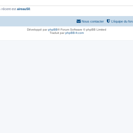
 récent est
aireau50
.
Nous contacter
L’équipe du fo
Développé par
phpBB
® Forum Software © phpBB Limited
Traduit par
phpBB-fr.com