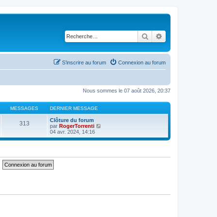
Rechercher
Recherche avancé
S’inscrire au forum
Connexion au forum
Nous sommes le 07 août 2026, 20:37
MESSAGES
DERNIER MESSAGE
Clôture du forum
313
V
par
RogerTorrenti
o
04 avr. 2024, 14:16
i
r
l
e
d
e
r
n
i
e
r
m
e
s