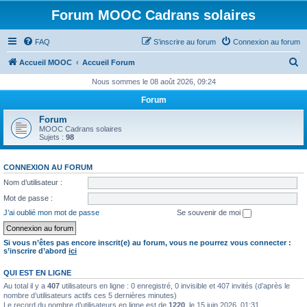
Forum MOOC Cadrans solaires
FAQ
S’inscrire au forum
Connexion au forum
R
Accueil MOOC
Accueil Forum
e
Nous sommes le 08 août 2026, 09:24
c
Forum
h
Forum
e
MOOC Cadrans solaires
Sujets :
98
r
c
CONNEXION AU FORUM
h
Nom d’utilisateur :
e
Mot de passe :
r
J’ai oublié mon mot de passe
Se souvenir de moi
Si vous n’êtes pas encore inscrit(e) au forum, vous ne pourrez vous connecter :
s’inscrire d’abord
ici
QUI EST EN LIGNE
Au total il y a
407
utilisateurs en ligne : 0 enregistré, 0 invisible et 407 invités (d’après le
nombre d’utilisateurs actifs ces 5 dernières minutes)
Le record du nombre d’utilisateurs en ligne est de
1220
, le 15 juin 2026, 01:31