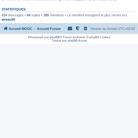
STATISTIQUES
214
messages •
64
sujets •
285
membres • Le membre enregistré le plus récent est
aireau50
.
Accueil MOOC
Accueil Forum
Heures au format
UTC+02:00
Développé par
phpBB
® Forum Software © phpBB Limited
Traduit par
phpBB-fr.com