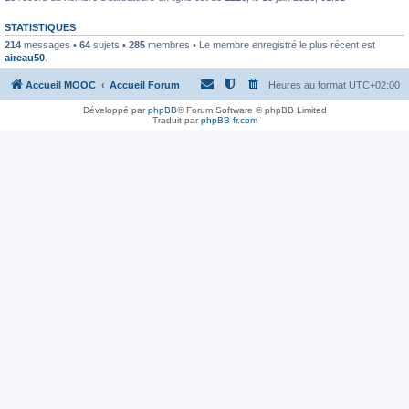
STATISTIQUES
214
messages •
64
sujets •
285
membres • Le membre enregistré le plus récent est
aireau50
.
Accueil MOOC
Accueil Forum
Heures au format
UTC+02:00
Développé par
phpBB
® Forum Software © phpBB Limited
Traduit par
phpBB-fr.com