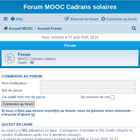
Forum MOOC Cadrans solaires
FAQ
S’inscrire au forum
Connexion au forum
R
Accueil MOOC
Accueil Forum
e
Nous sommes le 07 août 2026, 19:10
c
Forum
h
Forum
e
MOOC Cadrans solaires
Sujets :
98
r
c
CONNEXION AU FORUM
h
Nom d’utilisateur :
e
Mot de passe :
r
J’ai oublié mon mot de passe
Se souvenir de moi
Si vous n’êtes pas encore inscrit(e) au forum, vous ne pourrez vous connecter :
s’inscrire d’abord
ici
QUI EST EN LIGNE
Au total il y a
301
utilisateurs en ligne : 0 enregistré, 0 invisible et 301 invités (d’après le
nombre d’utilisateurs actifs ces 5 dernières minutes)
Le record du nombre d’utilisateurs en ligne est de
1220
, le 15 juin 2026, 01:31