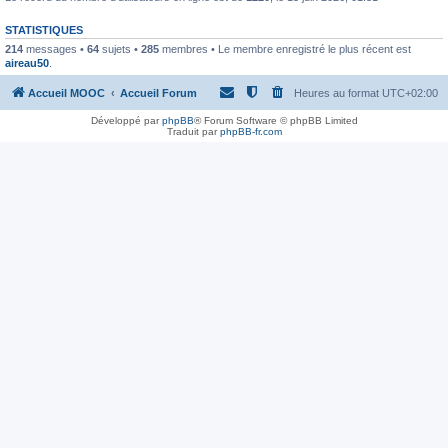
STATISTIQUES
214
messages •
64
sujets •
285
membres • Le membre enregistré le plus récent est
aireau50
.
Accueil MOOC
Accueil Forum
Heures au format
UTC+02:00
Développé par
phpBB
® Forum Software © phpBB Limited
Traduit par
phpBB-fr.com