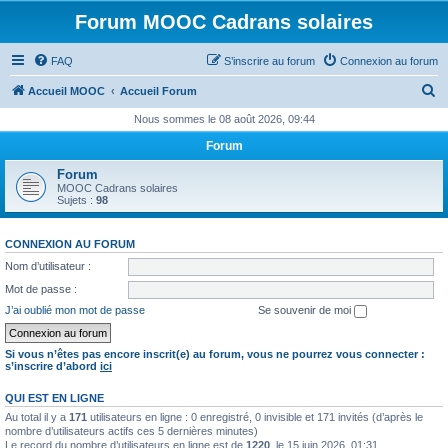
Forum MOOC Cadrans solaires
FAQ
S’inscrire au forum
Connexion au forum
R
Accueil MOOC
Accueil Forum
e
Nous sommes le 08 août 2026, 09:44
c
Forum
h
Forum
e
MOOC Cadrans solaires
Sujets :
98
r
c
CONNEXION AU FORUM
h
Nom d’utilisateur :
e
Mot de passe :
r
J’ai oublié mon mot de passe
Se souvenir de moi
Si vous n’êtes pas encore inscrit(e) au forum, vous ne pourrez vous connecter :
s’inscrire d’abord
ici
QUI EST EN LIGNE
Au total il y a
171
utilisateurs en ligne : 0 enregistré, 0 invisible et 171 invités (d’après le
nombre d’utilisateurs actifs ces 5 dernières minutes)
Le record du nombre d’utilisateurs en ligne est de
1220
, le 15 juin 2026, 01:31