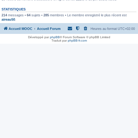
STATISTIQUES
214
messages •
64
sujets •
285
membres • Le membre enregistré le plus récent est
aireau50
.
Accueil MOOC
Accueil Forum
Heures au format
UTC+02:00
Développé par
phpBB
® Forum Software © phpBB Limited
Traduit par
phpBB-fr.com