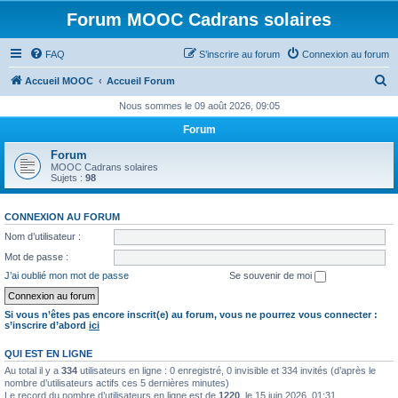
Forum MOOC Cadrans solaires
FAQ
S’inscrire au forum
Connexion au forum
R
Accueil MOOC
Accueil Forum
e
Nous sommes le 09 août 2026, 09:05
c
Forum
h
Forum
e
MOOC Cadrans solaires
Sujets :
98
r
c
CONNEXION AU FORUM
h
Nom d’utilisateur :
e
Mot de passe :
r
J’ai oublié mon mot de passe
Se souvenir de moi
Si vous n’êtes pas encore inscrit(e) au forum, vous ne pourrez vous connecter :
s’inscrire d’abord
ici
QUI EST EN LIGNE
Au total il y a
334
utilisateurs en ligne : 0 enregistré, 0 invisible et 334 invités (d’après le
nombre d’utilisateurs actifs ces 5 dernières minutes)
Le record du nombre d’utilisateurs en ligne est de
1220
, le 15 juin 2026, 01:31