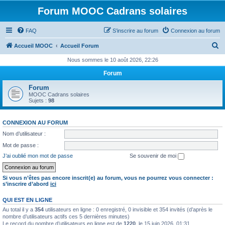
Forum MOOC Cadrans solaires
FAQ
S’inscrire au forum
Connexion au forum
R
Accueil MOOC
Accueil Forum
e
Nous sommes le 10 août 2026, 22:26
c
Forum
h
Forum
e
MOOC Cadrans solaires
Sujets :
98
r
c
CONNEXION AU FORUM
h
Nom d’utilisateur :
e
Mot de passe :
r
J’ai oublié mon mot de passe
Se souvenir de moi
Si vous n’êtes pas encore inscrit(e) au forum, vous ne pourrez vous connecter :
s’inscrire d’abord
ici
QUI EST EN LIGNE
Au total il y a
354
utilisateurs en ligne : 0 enregistré, 0 invisible et 354 invités (d’après le
nombre d’utilisateurs actifs ces 5 dernières minutes)
Le record du nombre d’utilisateurs en ligne est de
1220
, le 15 juin 2026, 01:31