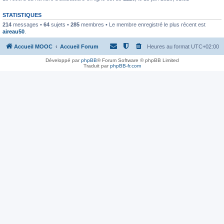
STATISTIQUES
214
messages •
64
sujets •
285
membres • Le membre enregistré le plus récent est
aireau50
.
Accueil MOOC
Accueil Forum
Heures au format
UTC+02:00
Développé par
phpBB
® Forum Software © phpBB Limited
Traduit par
phpBB-fr.com