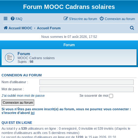
Forum MOOC Cadrans solaires
FAQ
S’inscrire au forum
Connexion au forum
R
Accueil MOOC
Accueil Forum
e
Nous sommes le 07 août 2026, 17:52
c
Forum
h
Forum
e
MOOC Cadrans solaires
Sujets :
98
r
c
CONNEXION AU FORUM
h
Nom d’utilisateur :
e
Mot de passe :
r
J’ai oublié mon mot de passe
Se souvenir de moi
Si vous n’êtes pas encore inscrit(e) au forum, vous ne pourrez vous connecter :
s’inscrire d’abord
ici
QUI EST EN LIGNE
Au total il y a
539
utilisateurs en ligne : 0 enregistré, 0 invisible et 539 invités (d’après le
nombre d’utilisateurs actifs ces 5 dernières minutes)
Le record du nombre d’utilisateurs en ligne est de
1220
, le 15 juin 2026, 01:31