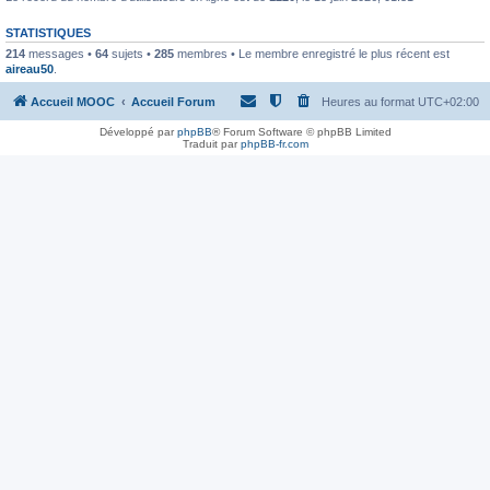
STATISTIQUES
214
messages •
64
sujets •
285
membres • Le membre enregistré le plus récent est
aireau50
.
Accueil MOOC
Accueil Forum
Heures au format
UTC+02:00
Développé par
phpBB
® Forum Software © phpBB Limited
Traduit par
phpBB-fr.com