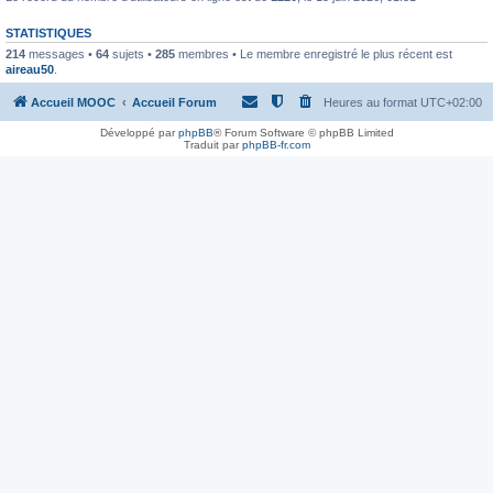
STATISTIQUES
214
messages •
64
sujets •
285
membres • Le membre enregistré le plus récent est
aireau50
.
Accueil MOOC
Accueil Forum
Heures au format
UTC+02:00
Développé par
phpBB
® Forum Software © phpBB Limited
Traduit par
phpBB-fr.com