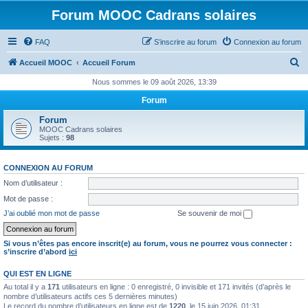
Forum MOOC Cadrans solaires
FAQ
S’inscrire au forum
Connexion au forum
R
Accueil MOOC
Accueil Forum
e
Nous sommes le 09 août 2026, 13:39
c
Forum
h
Forum
e
MOOC Cadrans solaires
Sujets :
98
r
c
CONNEXION AU FORUM
h
Nom d’utilisateur :
e
Mot de passe :
r
J’ai oublié mon mot de passe
Se souvenir de moi
Si vous n’êtes pas encore inscrit(e) au forum, vous ne pourrez vous connecter :
s’inscrire d’abord
ici
QUI EST EN LIGNE
Au total il y a
171
utilisateurs en ligne : 0 enregistré, 0 invisible et 171 invités (d’après le
nombre d’utilisateurs actifs ces 5 dernières minutes)
Le record du nombre d’utilisateurs en ligne est de
1220
, le 15 juin 2026, 01:31