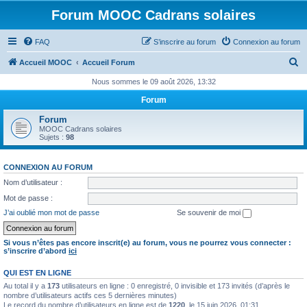
Forum MOOC Cadrans solaires
FAQ
S’inscrire au forum
Connexion au forum
R
Accueil MOOC
Accueil Forum
e
Nous sommes le 09 août 2026, 13:32
c
Forum
h
Forum
e
MOOC Cadrans solaires
Sujets :
98
r
c
CONNEXION AU FORUM
h
Nom d’utilisateur :
e
Mot de passe :
r
J’ai oublié mon mot de passe
Se souvenir de moi
Si vous n’êtes pas encore inscrit(e) au forum, vous ne pourrez vous connecter :
s’inscrire d’abord
ici
QUI EST EN LIGNE
Au total il y a
173
utilisateurs en ligne : 0 enregistré, 0 invisible et 173 invités (d’après le
nombre d’utilisateurs actifs ces 5 dernières minutes)
Le record du nombre d’utilisateurs en ligne est de
1220
, le 15 juin 2026, 01:31