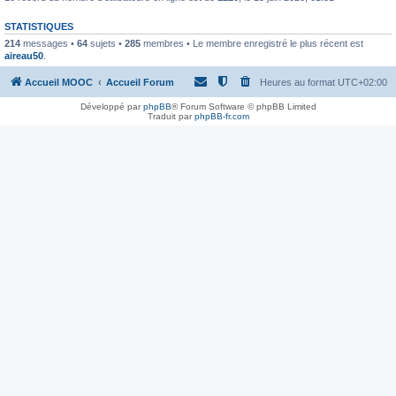
STATISTIQUES
214
messages •
64
sujets •
285
membres • Le membre enregistré le plus récent est
aireau50
.
Accueil MOOC
Accueil Forum
Heures au format
UTC+02:00
Développé par
phpBB
® Forum Software © phpBB Limited
Traduit par
phpBB-fr.com