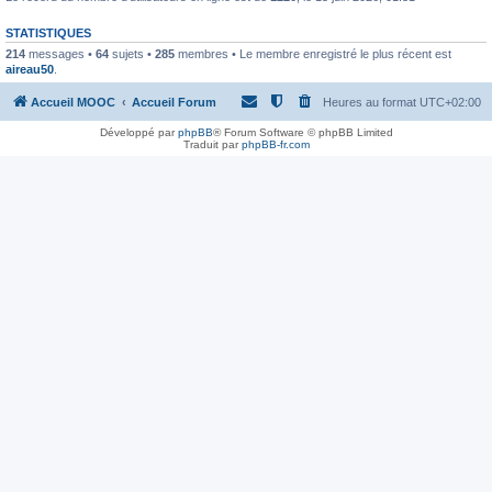
STATISTIQUES
214
messages •
64
sujets •
285
membres • Le membre enregistré le plus récent est
aireau50
.
Accueil MOOC
Accueil Forum
Heures au format
UTC+02:00
Développé par
phpBB
® Forum Software © phpBB Limited
Traduit par
phpBB-fr.com