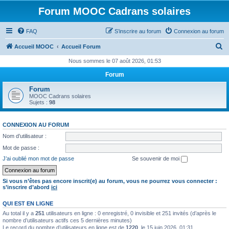
Forum MOOC Cadrans solaires
FAQ
S’inscrire au forum
Connexion au forum
R
Accueil MOOC
Accueil Forum
e
Nous sommes le 07 août 2026, 01:53
c
Forum
h
Forum
e
MOOC Cadrans solaires
Sujets :
98
r
c
CONNEXION AU FORUM
h
Nom d’utilisateur :
e
Mot de passe :
r
J’ai oublié mon mot de passe
Se souvenir de moi
Si vous n’êtes pas encore inscrit(e) au forum, vous ne pourrez vous connecter :
s’inscrire d’abord
ici
QUI EST EN LIGNE
Au total il y a
251
utilisateurs en ligne : 0 enregistré, 0 invisible et 251 invités (d’après le
nombre d’utilisateurs actifs ces 5 dernières minutes)
Le record du nombre d’utilisateurs en ligne est de
1220
, le 15 juin 2026, 01:31