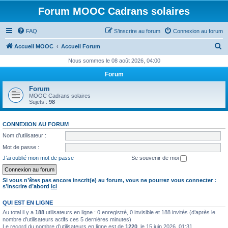
Forum MOOC Cadrans solaires
FAQ
S’inscrire au forum
Connexion au forum
R
Accueil MOOC
Accueil Forum
e
Nous sommes le 08 août 2026, 04:00
c
Forum
h
Forum
e
MOOC Cadrans solaires
Sujets :
98
r
c
CONNEXION AU FORUM
h
Nom d’utilisateur :
e
Mot de passe :
r
J’ai oublié mon mot de passe
Se souvenir de moi
Si vous n’êtes pas encore inscrit(e) au forum, vous ne pourrez vous connecter :
s’inscrire d’abord
ici
QUI EST EN LIGNE
Au total il y a
188
utilisateurs en ligne : 0 enregistré, 0 invisible et 188 invités (d’après le
nombre d’utilisateurs actifs ces 5 dernières minutes)
Le record du nombre d’utilisateurs en ligne est de
1220
, le 15 juin 2026, 01:31