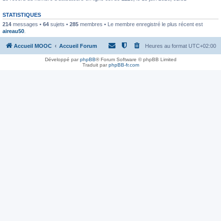
STATISTIQUES
214
messages •
64
sujets •
285
membres • Le membre enregistré le plus récent est
aireau50
.
Accueil MOOC
Accueil Forum
Heures au format
UTC+02:00
Développé par
phpBB
® Forum Software © phpBB Limited
Traduit par
phpBB-fr.com