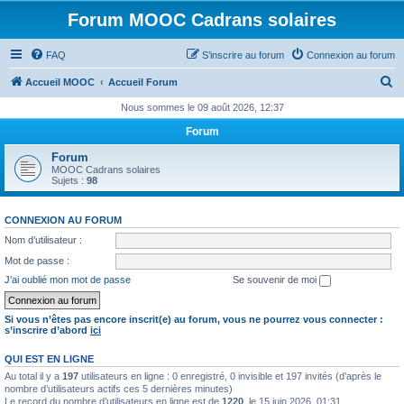
Forum MOOC Cadrans solaires
FAQ
S’inscrire au forum
Connexion au forum
R
Accueil MOOC
Accueil Forum
e
Nous sommes le 09 août 2026, 12:37
c
Forum
h
Forum
e
MOOC Cadrans solaires
Sujets :
98
r
c
CONNEXION AU FORUM
h
Nom d’utilisateur :
e
Mot de passe :
r
J’ai oublié mon mot de passe
Se souvenir de moi
Si vous n’êtes pas encore inscrit(e) au forum, vous ne pourrez vous connecter :
s’inscrire d’abord
ici
QUI EST EN LIGNE
Au total il y a
197
utilisateurs en ligne : 0 enregistré, 0 invisible et 197 invités (d’après le
nombre d’utilisateurs actifs ces 5 dernières minutes)
Le record du nombre d’utilisateurs en ligne est de
1220
, le 15 juin 2026, 01:31