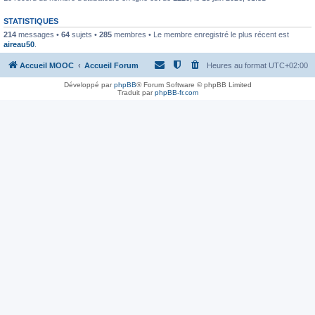
STATISTIQUES
214
messages •
64
sujets •
285
membres • Le membre enregistré le plus récent est
aireau50
.
Accueil MOOC
Accueil Forum
Heures au format
UTC+02:00
Développé par
phpBB
® Forum Software © phpBB Limited
Traduit par
phpBB-fr.com