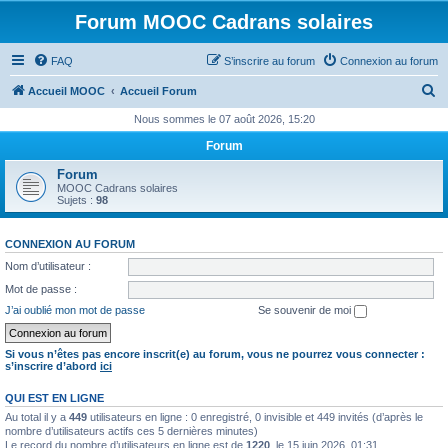
Forum MOOC Cadrans solaires
FAQ
S’inscrire au forum
Connexion au forum
R
Accueil MOOC
Accueil Forum
e
Nous sommes le 07 août 2026, 15:20
c
Forum
h
Forum
e
MOOC Cadrans solaires
Sujets :
98
r
c
CONNEXION AU FORUM
h
Nom d’utilisateur :
e
Mot de passe :
r
J’ai oublié mon mot de passe
Se souvenir de moi
Si vous n’êtes pas encore inscrit(e) au forum, vous ne pourrez vous connecter :
s’inscrire d’abord
ici
QUI EST EN LIGNE
Au total il y a
449
utilisateurs en ligne : 0 enregistré, 0 invisible et 449 invités (d’après le
nombre d’utilisateurs actifs ces 5 dernières minutes)
Le record du nombre d’utilisateurs en ligne est de
1220
, le 15 juin 2026, 01:31