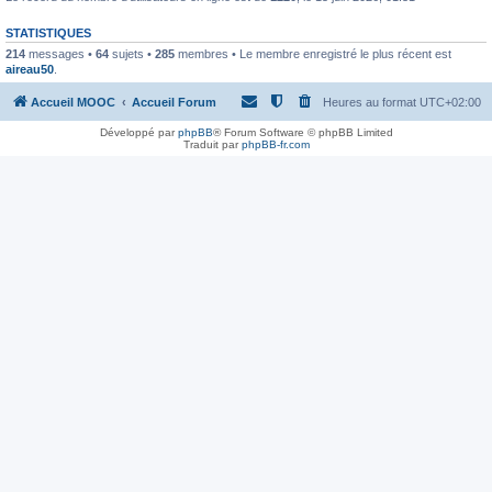
STATISTIQUES
214
messages •
64
sujets •
285
membres • Le membre enregistré le plus récent est
aireau50
.
Accueil MOOC
Accueil Forum
Heures au format
UTC+02:00
Développé par
phpBB
® Forum Software © phpBB Limited
Traduit par
phpBB-fr.com