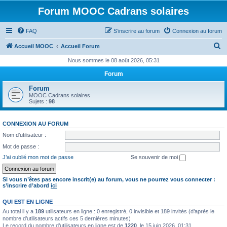
Forum MOOC Cadrans solaires
FAQ
S’inscrire au forum
Connexion au forum
R
Accueil MOOC
Accueil Forum
e
Nous sommes le 08 août 2026, 05:31
c
Forum
h
Forum
e
MOOC Cadrans solaires
Sujets :
98
r
c
CONNEXION AU FORUM
h
Nom d’utilisateur :
e
Mot de passe :
r
J’ai oublié mon mot de passe
Se souvenir de moi
Si vous n’êtes pas encore inscrit(e) au forum, vous ne pourrez vous connecter :
s’inscrire d’abord
ici
QUI EST EN LIGNE
Au total il y a
189
utilisateurs en ligne : 0 enregistré, 0 invisible et 189 invités (d’après le
nombre d’utilisateurs actifs ces 5 dernières minutes)
Le record du nombre d’utilisateurs en ligne est de
1220
, le 15 juin 2026, 01:31