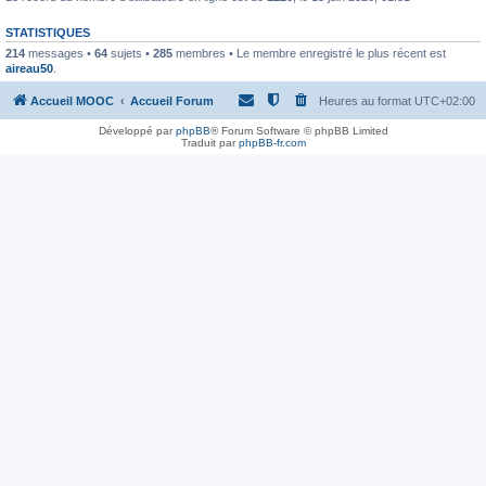
STATISTIQUES
214
messages •
64
sujets •
285
membres • Le membre enregistré le plus récent est
aireau50
.
Accueil MOOC
Accueil Forum
Heures au format
UTC+02:00
Développé par
phpBB
® Forum Software © phpBB Limited
Traduit par
phpBB-fr.com