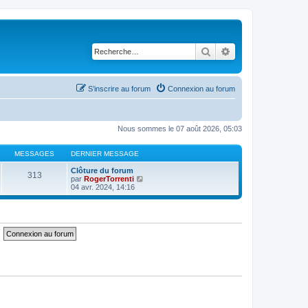
Rechercher
Recherche avancé
S’inscrire au forum
Connexion au forum
Nous sommes le 07 août 2026, 05:03
MESSAGES
DERNIER MESSAGE
Clôture du forum
313
V
par
RogerTorrenti
o
04 avr. 2024, 14:16
i
r
l
e
d
e
r
n
i
e
r
m
e
s