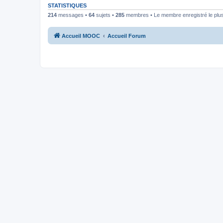
STATISTIQUES
214
messages •
64
sujets •
285
membres • Le membre enregistré le plus
Accueil MOOC
Accueil Forum