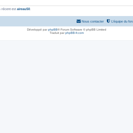
 récent est
aireau50
.
Nous contacter
L’équipe du fo
Développé par
phpBB
® Forum Software © phpBB Limited
Traduit par
phpBB-fr.com