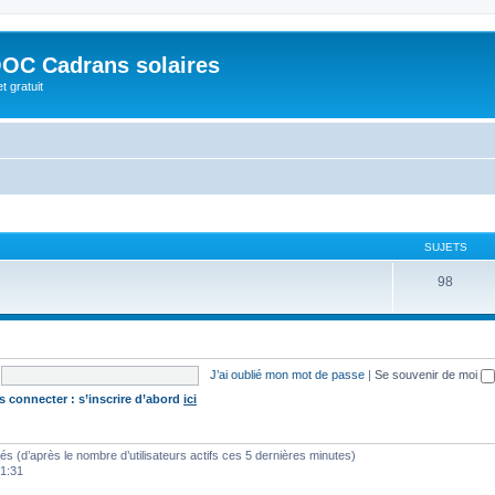
OC Cadrans solaires
t gratuit
SUJETS
98
J’ai oublié mon mot de passe
|
Se souvenir de moi
s connecter : s’inscrire d’abord
ici
vités (d’après le nombre d’utilisateurs actifs ces 5 dernières minutes)
01:31